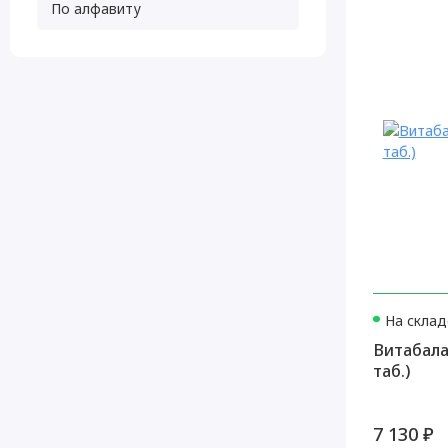
По алфавиту
На склад
Витабала
таб.)
7 130 ₽