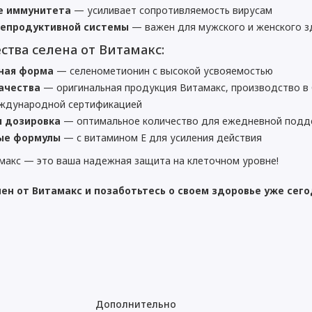
е иммунитета
— усиливает сопротивляемость вирусам
репродуктивной системы
— важен для мужского и женского з
тва селена от Витамакс:
ная форма
— селенометионин с высокой усвояемостью
ачества
— оригинальная продукция Витамакс, производство в
еждународной сертификацией
я дозировка
— оптимальное количество для ежедневной подд
ые формулы
— с витамином E для усиления действия
макс — это ваша надежная защита на клеточном уровне!
ен от Витамакс и позаботьтесь о своем здоровье уже сего
Дополнительно