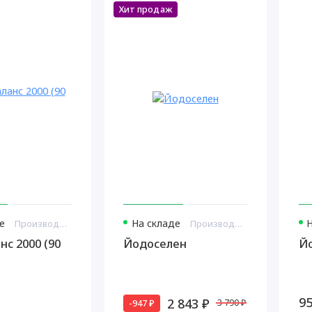
Хит продаж
е
На складе
Производитель: Витамакс США
Производитель: Витамакс США
нс 2000 (90
Йодоселен
Й
95
2 843 ₽
-947 ₽
3 790 ₽