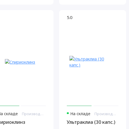
5.0
На складе
На складе
Производитель: Витамакс США
Производитель: Витамакс США
пириоклинз
Ультраклиа (30 капс.)