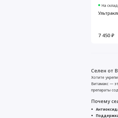
На склад
Ультракли
7 450 ₽
Селен от 
Хотите укрепи
Витамакс — э
препараты сод
Почему се
Антиоксид
Поддержка