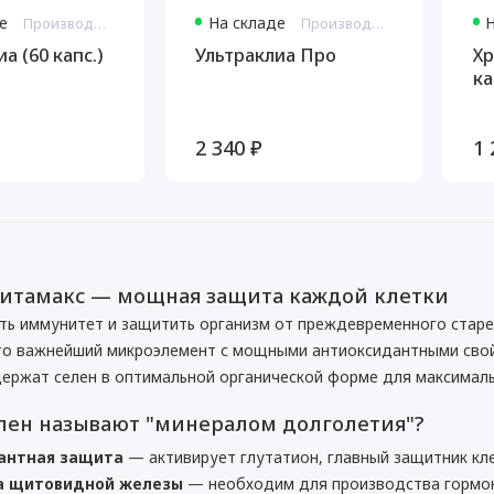
е
На складе
Производитель: Витамакс США
Производитель: Витамакс Россия
а (60 капс.)
Ультраклиа Про
Хр
ка
2 340 ₽
1 
Витамакс — мощная защита каждой клетки
ть иммунитет и защитить организм от преждевременного старе
то важнейший микроэлемент с мощными антиоксидантными сво
ержат селен в оптимальной органической форме для максимал
лен называют "минералом долголетия"?
антная защита
— активирует глутатион, главный защитник кл
 щитовидной железы
— необходим для производства гормо