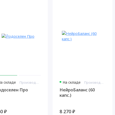
На складе
На складе
Производитель: Витамакс Россия
Производитель: Витамакс США
одоселен Про
НейроБаланс (60
капс.)
0 ₽
8 270 ₽