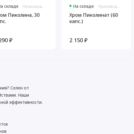
На складе
На складе
Производитель: Витамакс Россия
Производитель: Витамакс Россия
ом Пиколина, 30
Хром Пиколинат (60
пс.
капс.)
290 ₽
2 150 ₽
ния? Селен от
йствами. Наши
ьной эффективности.
еток
нов