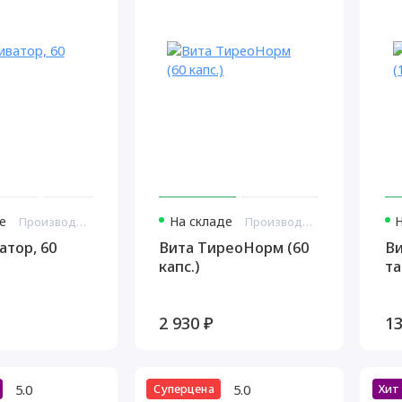
е
На складе
Производитель: Витамакс Россия
Производитель: Витамакс Россия
атор, 60
Вита ТиреоНорм (60
Ви
капс.)
та
2 930 ₽
13
5.0
5.0
Суперцена