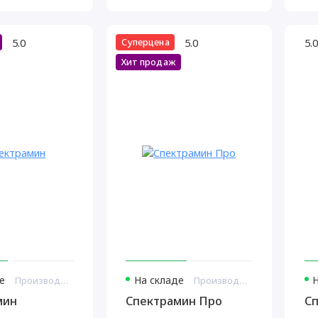
5.0
5.0
5.0
Суперцена
Хит продаж
е
На складе
Производитель: Витамакс США
Производитель: Витамакс Россия
мин
Спектрамин Про
С