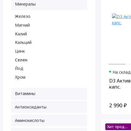
Минералы
Железо
Магний
Калий
Кальций
Цинк
Селен
Йод
На склад
Хром
D3 Актив
капс.
Витамины
2 990 ₽
Антиоксиданты
Аминокислоты
Хит продаж