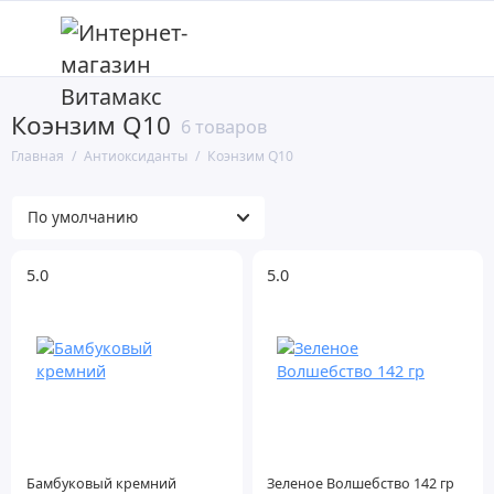
Коэнзим Q10
Селен
6 товаров
Главная
Антиоксиданты
Коэнзим Q10
Витамин E
Витамин C
Куркумин
5.0
5.0
Лютеин, зеаксантин
Коэнзим Q10
Альфа-липоевая кислота
Глутатион
Бамбуковый кремний
Зеленое Волшебство 142 гр