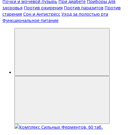
Почки и мочевой пузырь
При диабете
Приборы для
здоровья
Против ожирения
Против паразитов
Против
старения
Сон и Антистресс
Уход за полостью рта
Функциональное питание