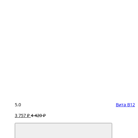
5.0
Вита B12
3 757 ₽
4 420 ₽