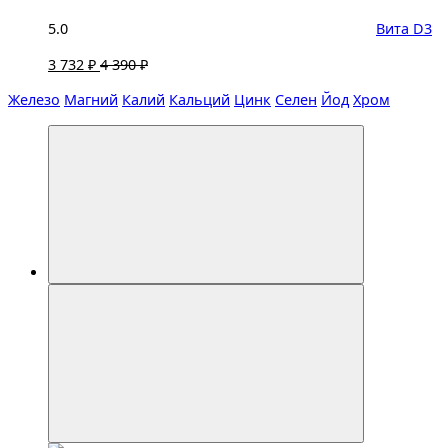
5.0
Вита D3
3 732 ₽
4 390 ₽
Железо
Магний
Калий
Кальций
Цинк
Селен
Йод
Хром