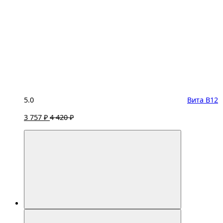
5.0
Вита B12
3 757 ₽
4 420 ₽