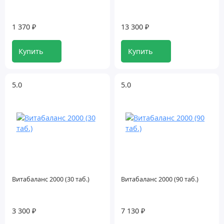
Здоровье детей
1 370 ₽
13 300 ₽
Здоровье мозга и памяти
Купить
Купить
Здоровье сердца, сосудов, вен
Здоровье суставов и костей
5.0
5.0
Зрение
Иммунитет
Кожа, ногти, волосы
Красота и здоровье
Витабаланс 2000 (30 таб.)
Витабаланс 2000 (90 таб.)
Мужское здоровье
3 300 ₽
7 130 ₽
Наборы Витамакс