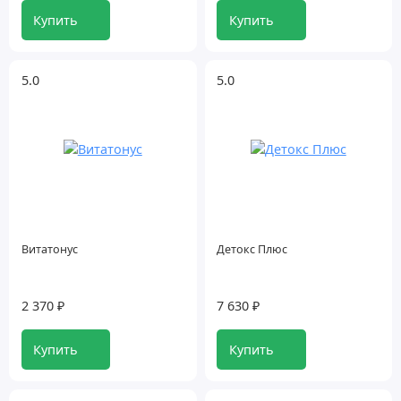
Купить
Купить
Онкопротекторы
Очищение от шлаков и токсинов
5.0
5.0
Похудение и очищение
Почки и мочевой пузырь
При диабете
Приборы для здоровья
Витатонус
Детокс Плюс
Против ожирения
Против паразитов
2 370 ₽
7 630 ₽
Против старения
Купить
Купить
Сон и Антистресс