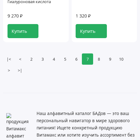
Гиалуроновая кислота
9 270 ₽
1 320 ₽
Купить
Купить
|<
<
2
3
4
5
6
7
8
9
10
>
>|
Наш алфавитный каталог БАДов — это ваш
персональный навигатор в мире здорового
питания! Ищете конкретный продукцию
Витамакс или хотите изучить ассортимент без