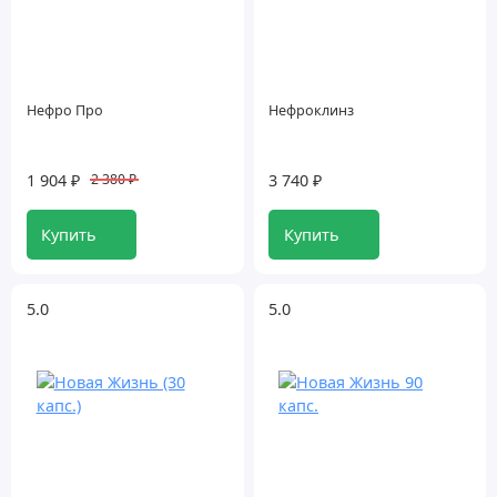
Й
К
Нефро Про
Нефроклинз
Л
М
1 904 ₽
3 740 ₽
2 380 ₽
Н
Купить
Купить
О
5.0
5.0
П
Р
С
Т