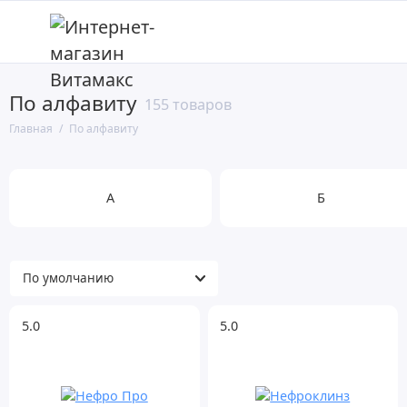
По алфавиту
А
155 товаров
Главная
По алфавиту
Б
В
А
Б
Г
Д
Ж
5.0
5.0
З
И