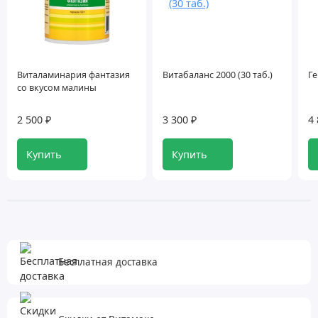
Виталаминария фантазия
Витабаланс 2000 (30 таб.)
Ге
со вкусом малины
2 500 ₽
3 300 ₽
4 
Купить
Купить
Бесплатная доставка